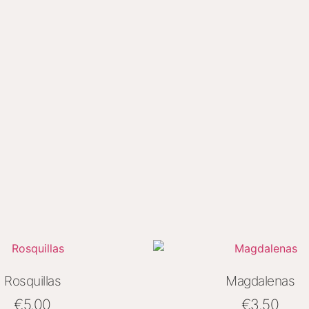
Rosquillas
Magdalenas
€
5.00
€
3.50